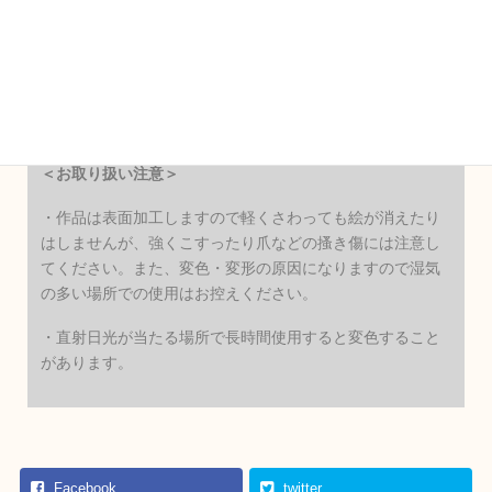
＜著作権について＞
作品のデザインに関する著作権は納品後もKOBA CHALKに
帰属します。著作権の譲渡につきましてはご相談くださ
い。
＜お取り扱い注意＞
・作品は表面加工しますので軽くさわっても絵が消えたり
はしませんが、強くこすったり爪などの搔き傷には注意し
てください。また、変色・変形の原因になりますので湿気
の多い場所での使用はお控えください。
・直射日光が当たる場所で長時間使用すると変色すること
があります。
Facebook
twitter